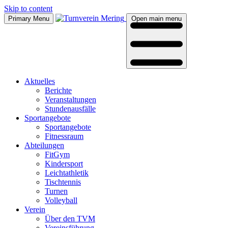
Skip to content
Primary Menu
Open main menu
Aktu­el­les
Berich­te
Ver­an­stal­tun­gen
Stun­den­aus­fäl­le
Sport­an­ge­bo­te
Sport­an­ge­bo­te
Fit­ness­raum
Abtei­lun­gen
Fit­Gym
Kin­der­sport
Leicht­ath­le­tik
Tisch­ten­nis
Tur­nen
Vol­ley­ball
Ver­ein
Über den TVM
Ver­eins­füh­rung