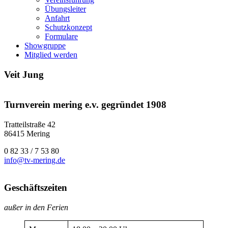
Übungs­lei­ter
Anfahrt
Schutz­kon­zept
For­mu­la­re
Show­grup­pe
Mit­glied wer­den
Veit Jung
Turnverein mering e.v. gegründet 1908
Tratteilstraße 42
86415 Mering
0 82 33 / 7 53 80
info@tv-mering.de
Geschäftszeiten
außer in den Ferien