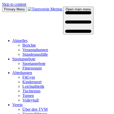
Skip to content
Primary Menu
Open main menu
Aktu­el­les
Berich­te
Ver­an­stal­tun­gen
Stun­den­aus­fäl­le
Sport­an­ge­bo­te
Sport­an­ge­bo­te
Fit­ness­raum
Abtei­lun­gen
Fit­Gym
Kin­der­sport
Leicht­ath­le­tik
Tisch­ten­nis
Tur­nen
Vol­ley­ball
Ver­ein
Über den TVM
Ver­eins­füh­rung