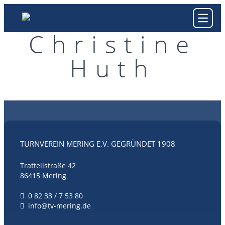
Skip to content
Open m
Chris­ti­ne
Huth
TURNVEREIN MERING E.V. GEGRÜNDET 1908
Tratteilstraße 42
86415 Mering
0 82 33 / 7 53 80
info@tv-mering.de