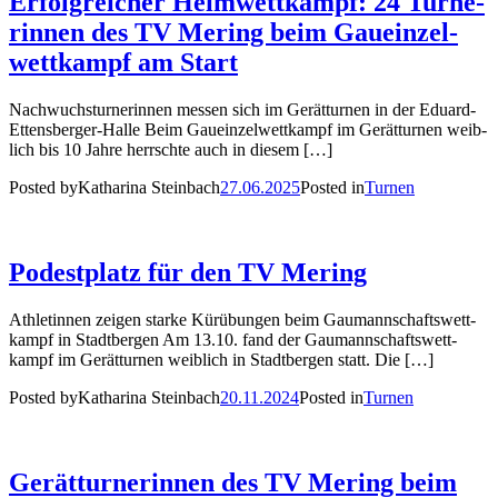
Erfolg­rei­cher Heim­wett­kampf: 24 Tur­ne­
rin­nen des TV Mering beim Gau­ein­zel­
wett­kampf am Start
Nach­wuchs­tur­ne­rin­nen mes­sen sich im Gerät­tur­nen in der Edu­ard-
Ettens­­ber­­ger-Hal­­le Beim Gau­ein­zel­wett­kampf im Gerät­tur­nen weib­
lich bis 10 Jah­re herrsch­te auch in die­sem […]
Posted by
Katharina Steinbach
27.06.2025
Posted in
Turnen
Podest­platz für den TV Mering
Ath­le­tin­nen zei­gen star­ke Kür­übun­gen beim Gau­mann­schafts­wett­
kampf in Stadt­ber­gen Am 13.10. fand der Gau­mann­schafts­wett­
kampf im Gerät­tur­nen weib­lich in Stadt­ber­gen statt. Die […]
Posted by
Katharina Steinbach
20.11.2024
Posted in
Turnen
Gerät­tur­ne­rin­nen des TV Mering beim