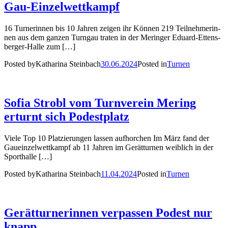
Gau-Ein­zel­wett­kampf
16 Tur­ne­rin­nen bis 10 Jah­ren zei­gen ihr Kön­nen 219 Teil­neh­me­rin­
nen aus dem gan­zen Turn­gau tra­ten in der Merin­ger Edu­ard-Ettens­­
ber­­ger-Hal­­le zum […]
Posted by
Katharina Steinbach
30.06.2024
Posted in
Turnen
Sofia Strobl vom Turn­ver­ein Mering
erturnt sich Podest­platz
Vie­le Top 10 Plat­zie­run­gen las­sen auf­hor­chen Im März fand der
Gau­ein­zel­wett­kampf ab 11 Jah­ren im Gerät­tur­nen weib­lich in der
Sport­hal­le […]
Posted by
Katharina Steinbach
11.04.2024
Posted in
Turnen
Gerät­tur­ne­rin­nen ver­pas­sen Podest nur
knapp