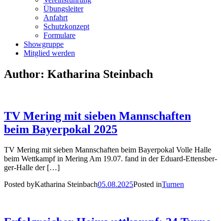
Übungs­lei­ter
Anfahrt
Schutz­kon­zept
For­mu­la­re
Show­grup­pe
Mit­glied wer­den
Author:
Katharina Steinbach
TV Mering mit sie­ben Mann­schaf­ten
beim Bay­er­po­kal 2025
TV Mering mit sie­ben Mann­schaf­ten beim Bay­er­po­kal Vol­le Hal­le
beim Wett­kampf in Mering Am 19.07. fand in der Edu­ard-Ettens­­ber­­
ger-Hal­­le der […]
Posted by
Katharina Steinbach
05.08.2025
Posted in
Turnen