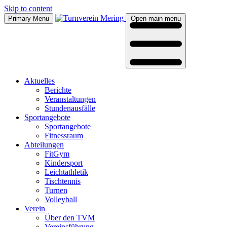
Skip to content
Primary Menu
Open main menu
Aktu­el­les
Berich­te
Ver­an­stal­tun­gen
Stun­den­aus­fäl­le
Sport­an­ge­bo­te
Sport­an­ge­bo­te
Fit­ness­raum
Abtei­lun­gen
Fit­Gym
Kin­der­sport
Leicht­ath­le­tik
Tisch­ten­nis
Tur­nen
Vol­ley­ball
Ver­ein
Über den TVM
Ver­eins­füh­rung