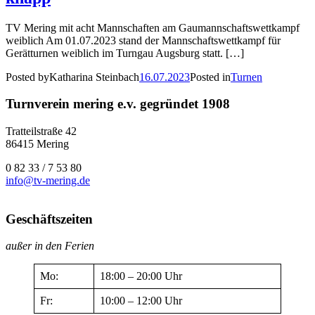
TV Mering mit acht Mann­schaf­ten am Gau­mann­schafts­wett­kampf
weib­lich Am 01.07.2023 stand der Mann­schafts­wett­kampf für
Gerät­tur­nen weib­lich im Turn­gau Augs­burg statt. […]
Posted by
Katharina Steinbach
16.07.2023
Posted in
Turnen
Turnverein mering e.v. gegründet 1908
Tratteilstraße 42
86415 Mering
0 82 33 / 7 53 80
info@tv-mering.de
Geschäftszeiten
außer in den Ferien
Mo:
18:00 – 20:00 Uhr
Fr:
10:00 – 12:00 Uhr